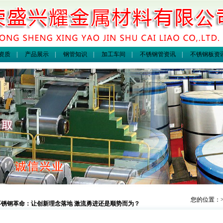
资质
|
产品展示
|
钢管知识
|
加工车间
|
不锈钢管资讯
|
不锈钢板资
您的位置：
不锈钢革命：让创新理念落地 激流勇进还是顺势而为？