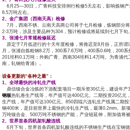
6月25—30日，广青科技安排例行检修5天左右，影响炼钢产
8.5万吨左右。
2
、金广集团（西南天高）检修
7月，西南不锈、云南天高两公司将于七月检修，炼钢部分将
2-3万吨，涉及主要品种为304，预计检修或将延续到七月下旬
3
、张浦七月常规检修延迟
原定于7月低进行的十天年度检修，将推迟至8月份，正所谓计
月，张浦自炼粗钢8.2万，300系7.6万吨，400系0.6吨，20
201坯料0.1万吨；外购广青、西南304坯料1.4万吨。为青浦代
南，轧钢给青浦）。
设备更新的“各种之最”：
1、
全球最快的冷轧生产线
鼎信镍合金冶炼的下游配套项目一期斥资30亿元，建设年产30
钢板
热轧卷生产线等，年产值可达400亿元。二期投资20亿元
生产线，年产值可达100亿元。850四辊六连轧生产线属二期
钢400米，是目前世界上最快的冷轧生产线，最薄0.2mm。新
万吨镍合金、500万吨不锈钢的产能，产业链延伸，附加值将
2、
世界首条四机架轧酸连线
6月下旬，世界首条四机架轧酸连线的不锈钢生产线在宝钢德