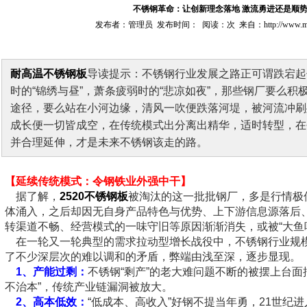
不锈钢革命：让创新理念落地 激流勇进还是顺
发布者：管理员 发布时间： 阅读：次 来自：http://www.maigan
耐高温不锈钢板
导读提示：不锈钢行业发展之路正可谓跌宕起
时的“锦绣与昼”，萧条疲弱时的“悲凉如夜”，那些钢厂要么积
途径，要么站在小河边缘，清风一吹便跌落河堤，被河流冲刷
成长便一切皆成空，在传统模式出分离出精华，适时转型，在
并合理延伸，才是未来不锈钢该走的路。
【延续传统模式：令钢铁业外强中干】
据了解，
2520不锈钢板
被淘汰的这一批批钢厂，多是行情极佳
体涌入，之后却因无自身产品特色与优势、上下游信息源落后
转渠道不畅、经营模式的一味守旧等原因渐渐消失，或被“大鱼
在一轮又一轮典型的需求拉动型增长战役中，不锈钢行业规
了不少深层次的难以调和的矛盾，弊端由浅至深，逐步显现。
1、
产能过剩：
不锈钢“剩产”的老大难问题不断的被摆上台面
不治本”，传统产业链漏洞被放大。
2、
高本低效：
“低成本、高收入”好钢不提当年勇，21世纪