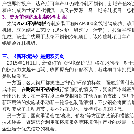
产线即将投产，达产后可年产40万吨冷轧不锈钢，新增产值8亿
着冷轧成为世界产业潮流，其又在罗源上马二期冷轧项目，总投资
3
、史无前例的五机架冷轧机组
太钢
2520不锈钢板
冷轧安装工程RAP300全线过钢成功。
机组、立体结构工艺段（退火炉、酸洗段、活套）、拉矫平整
组成。该生产线属于太钢不锈钢冷轧项目，该冷连轧项目年产1
锈钢冷连轧机组。
三、《新环境法》是把双刃剑
2015年1月1日，新修订的《环境保护法》将在起施行，对
的扶持力度越来越弱，收回原先的补贴不说，新建项目审批更
是顺应潮流。
一方面，各大钢厂都想挂上“绿色”环保的标签，而这所需付
成本高，在
耐高温不锈钢板
行情偏弱的情况下，资金面本就甚
于排污过滤，在一定程度上会变相限制其他方面的支出，钢厂
新环境法的实施或带动新一轮绿色制造浪潮，不少钢企将面临最
被动变成了主动调节，要不站在原地，等待被吞并或取代。
另一方面，国家承诺会在“税收、价格”等方面的政策和措施
技术装备、资源综合利用和环境服务等环境保护产业的发展，
企业给予优先信贷的机会。