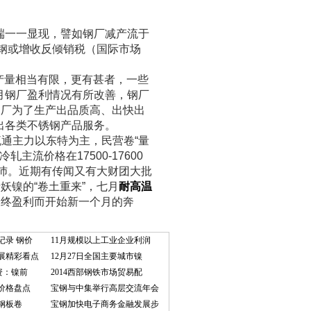
端一一显现，譬如钢厂减产流于
锈钢或增收反倾销税（国际市场
产量相当有限，更有甚者，一些
月钢厂盈利情况有所改善，钢厂
钢厂为了生产出品质高、出快出
出各类不锈钢产品服务。
通主力以东特为主，民营卷“量
主流价格在17500-17600
沛。近期有传闻又有大财团大批
妖镍的“卷土重来”，七月
耐高温
最终盈利而开始新一个月的奔
记录 钢价
11月规模以上工业企业利润
展精彩看点
12月27日全国主要城市镍
资：镍前
2014西部钢铁市场贸易配
价格盘点
宝钢与中集举行高层交流年会
锈钢板卷
宝钢加快电子商务金融发展步