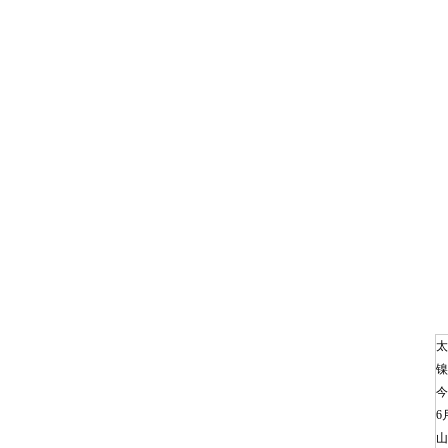
太
镍
今
6
山