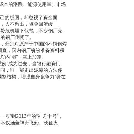
成本的涨跌、能源使用量、市场
己的版图，却忽视了资金面
设，入不敷出，资金回流缓
信贷危机埋下伏笔，不少钢厂完
务的钢厂倒闭了。
，分别对原产于中国的不锈钢焊
调查，国内钢厂纷纷准备资料积
”内“弱”，雪上加霜。
惯例”成为过去，当银行融资门
胡同，唯一能走出泥潭的方法便
调整结构，增强自身竞争力”势在
”到2013年的“神舟十号”，
面不仅涵盖神舟飞船、长征火