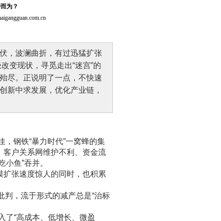
势而为？
gguan.com.cn
伏，波澜曲折，有过迅猛扩张
极改变现状，寻觅走出“迷宫”的
殆尽。正说明了一点，不快速
创新中求发展，优化产业链，
，钢铁“暴力时代”一窝蜂的集
、客户关系网维护不利、资金流
吃小鱼”吞并。
模扩张速度惊人的同时，也积累
批判，流于形式的减产总是“治标
进入了“高成本、低增长、微盈