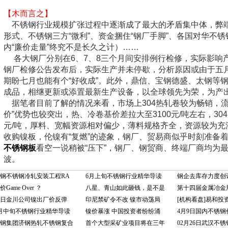
【木而言之】
不锈钢行业规模扩张过程中逐渐成了最大的矛盾集中体，弊
形式、不锈钢三方“微利”、资金捆住“钢厂手脚”、各国对华不
内“廉价走量”终究不是长久之计）……
各大钢厂分别在6、7、8三个月间安排例行检修，实际影响
钢厂检修公告发布后，实际生产并未停歇，分析原因或由于五
期盼七月也能有个“好收成”。此外，鼎信、宝钢德盛、太钢等
成品，相继更新或添置最新生产设备，以全球领先为荣，为产
据笔者目前了解的情况来看，市场上304热轧卷较为畅销，流
价”优势也较突出，热、冷卷基价差拉大至3100元/吨左右，304冷轧
元/吨，厚料、宽幅资源相对偏少，薄料规格齐全，资源较为充
收购镍板，伦镍有“复燃”的迹象，钢厂、贸易商似乎时刻准备着
不锈钢板
看空一说稍被“压下”，钢厂、钢贸商、终端厂商均为
波。
钢不锈钢冷轧安装工程RA
6月上旬不锈钢行业精华导读
钢企去库存力度创
价Game Over ？
八星、青山如此砸钱，是不是
第十四届金属冶金
日金川公司镍出厂价反弹
印尼禁矿令不改 镍市动荡局
[机构看盘]易和投
月中旬不锈钢行业精华导读
镍价暴涨 中国投资者纷纷涌
4月9日国内不锈钢
钢集团济钢热轧不锈钢复合
首个大型采矿业项目将在三年
02月26日武汉不