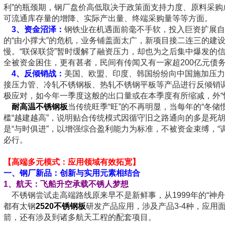
利”的瓶颈期，钢厂盘价高低取决于政策面支持力度、原料采购
可流通库存量的增降、实际产出量、终端采购量等等方面。
3、
资金沼泽：
钢铁业在机遇面前毫不手软，投入巨资扩展自
的“由小撑大”的危机，业务铺盖面太广，新项目接二连三的建
慢。“联保联贷”暂时缓解了融资压力，却也为之后集中爆发的
全被资金困住，更有甚者，民间有传闻又有一家超200亿元债
4、
反倾销战：
美国、欧盟、印度、韩国纷纷向中国施加压力
接压力管、冷轧不锈钢板、热轧不锈钢平板等产品进行反倾销
极应对，如今年一季度这般的出口量或在本季度有所缩减，外“忧
耐高温不锈钢板
当传统旺季“旺”的不再明显，当每年的“冬储
槛“越建越高”，说明贴合传统模式因循守旧之路通向的多是死
是“与时俱进”，以增强综合盈利能力为标准，不被资金束缚，“
必行。
【高端多元模式：应用领域有效拓宽】
一、钢厂新品：创新与实用元素相结合
1
、航天：飞船升空承载不锈人梦想
不锈钢尝试走高端路线原来早不是新鲜事，从1999年的“神舟一号
都有太钢
2520不锈钢板
研发产品应用，涉及产品3-4种，应用
箭，还有涉及到诸多航天工程的配套项目。