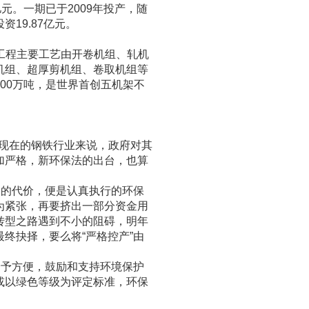
元。一期已于2009年投产，随
19.87亿元。
该工程主要工艺由开卷机组、轧机
机组、超厚剪机组、卷取机组等
00万吨，是世界首创五机架不
于现在的钢铁行业来说，政府对其
加严格，新环保法的出台，也算
出的代价，便是认真执行的环保
为紧张，再要挤出一部分资金用
转型之路遇到不小的阻碍，明年
终抉择，要么将“严格控产”由
给予方便，鼓励和支持环境保护
或以绿色等级为评定标准，环保