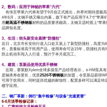
2
、数码：应用于神秘的苹果“六代”
有传言苹果六代将有望于9月份正式推出，外界对期待度极高
4年6月，太钢不锈又曝出内幕，旗下有产品应用于4.7寸“苹果
用
耐高温不锈钢板
材料的品质要求颇高，太钢又适时搭上“苹果
品牌知名度。
3
、生活：街头新安全盾牌“防撞柱”
近日，北京市长安街行道入口处又装上了新型防撞柱，高度为6
作，质量标准高于民用产品，使用寿命可达15年，防撞柱共有约
防止机动车闯入人行道，预计于本月底完工。
4、建筑：泵新品使用优质不锈钢
近期，赛莱默Xylem全球多级泵产品经理表示， e-HM泵
是轴承寿命更长，优质
2520不锈钢板
的加盟，令泵新品获得WRAS/
可用于饮用水，同时提供优越的耐蚀性，配置多样可以满足特定
楼宇应用。
二、钢厂革新：例行“集中检修”与设备“光速更替”
6-8
月淡季检修记录：
1、
广青科技六月检修五天