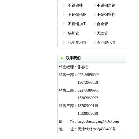
不锈钢棒
不锈钢角钢
不锈钢槽钢
不锈钢管件
不锈钢加工
合金管
锅炉管
无缝管
化肥专用管
石油裂化管
联系我们
销售经理：
张春雷
销售一部：
022-86896696
13672097558
销售二部：
022-86896966
15302063992
销售三部：
13702090119
15320072028
邮
邮箱
箱：
caigoubuxiugang@163.com
地
邮箱
址：
天津钢材市场480-489号