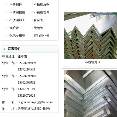
不锈钢棒
不锈钢角钢
不锈钢槽钢
不锈钢管件
不锈钢加工
合金管
锅炉管
无缝管
化肥专用管
石油裂化管
联系我们
销售经理：
张春雷
不锈钢角钢
销售一部：
022-86896696
13672097558
销售二部：
022-86896966
15302063992
销售三部：
13702090119
15320072028
邮
邮箱
箱：
caigoubuxiugang@163.com
地
邮箱
址：
天津钢材市场480-489号