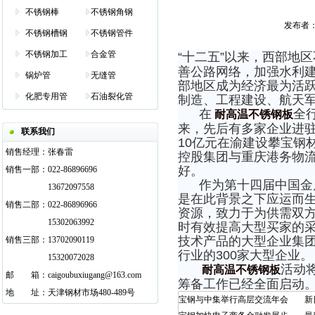
不锈钢棒
不锈钢角钢
发布者：管
不锈钢槽钢
不锈钢管件
不锈钢加工
合金管
“十二五”以来，西部地区
善公路网络，加强水利建
锅炉管
无缝管
部地区成为经济最为活
化肥专用管
石油裂化管
制造、工程建设、航天
在
全
耐高温不锈钢板
来，先后有多家企业进驻
联系我们
10亿元在渝建设攀宝钢
销售经理：
张春雷
控股集团与重庆港务物
好。
销售一部：
022-86896696
作为第十四届中国金属
13672097558
是在此背景之下应运而
销售二部：
022-86896966
资源，致力于为供需双
15302063992
时有效提高大型买家的
技术产品的大型企业集
销售三部：
13702090119
行业的300家大型企业。
15320072028
活动将
耐高温不锈钢板
邮
邮箱
箱：
caigoubuxiugang@163.com
筹备工作已经全面启动
地
邮箱
址：
天津钢材市场480-489号
宝钢与中集举行高层交流年会
新