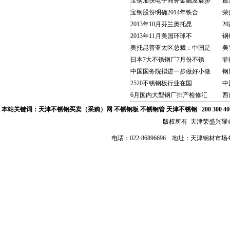
宝钢加快电子商务金融发展步
最
宝钢股份明确2014年铁合
荣
2013年10月芬兰奥托昆
2
2013年11月美国环球不
钢
奥托昆普亚太区总裁：中国是
美
日本7大不锈钢厂7月份不锈
菲
中国国务院拟进一步做好小微
钢
2520不锈钢板行业在国
中
6月国内大型钢厂排产检修汇
西
本站关键词：
天津不锈钢买卖（采购）网
不锈钢板 不锈钢管
天津不锈钢
200 300 
版权所有 天津荣盛兴
电话：022-86896696 地址：天津钢材市场