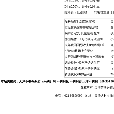
D3 ±0.75%．最小±0.30 mm
D4 ±0.50%。最小±0.10 mm
规格表（见图表1 精密管重量计算公式:[(
加长加厚8163流体钢管
天
定做超长超厚厚壁锅炉管
黄
锅炉管定义 机械性能 化学
供
德国媒体：1万亿欧元欧洲防
小
去年我国国际收支继续双顺差
合
3月PMI显示上升至53.
1
央行强调经济增长与控通胀兼
福
钢企提升400系不锈钢生产
天
简要介绍400系不锈钢的应
（
资源状况和市场评述
2
本站关键词：
天津不锈钢买卖（采购）网
不锈钢板 不锈钢管
天津不锈钢
200 300 
版权所有 天津荣盛兴
电话：022-86896696 地址：天津钢材市场