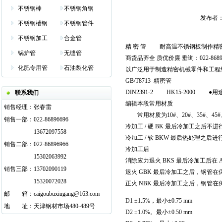
不锈钢棒
不锈钢角钢
发布者：管
不锈钢槽钢
不锈钢管件
不锈钢加工
合金管
精 密 管
耐高温不锈钢板
制作精
锅炉管
无缝管
商货品齐全 质优价廉 垂询：022-86
化肥专用管
石油裂化管
以广泛用于制造精密机械零件和工程结
GB/T8713 精密管
DIN2391-2 HK15-2000
联系我们
编辑本段常用材质
销售经理：
张春雷
常用材质为10#、20#、35#、45
销售一部：
022-86896696
冷加工 / 硬 BK 最后冷加工之后
13672097558
冷加工 / 软 BKW 最后热处理
销售二部：
022-86896966
冷加工后
15302063992
消除应力退火 BKS 最后冷加工后在 
销售三部：
13702090119
退火 GBK 最后冷加工之后，钢管
15320072028
正火 NBK 最后冷加工之后，钢管
邮
邮箱
箱：
caigoubuxiugang@163.com
D1 ±1.5%，最小±0.75 mm
地
邮箱
址：
天津钢材市场480-489号
D2 ±1.0%。最小±0.50 mm