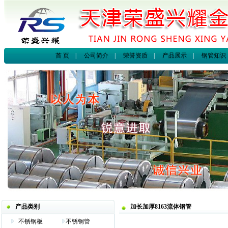
首 页
|
公司简介
|
荣誉资质
|
产品展示
|
钢管知识
产品类别
加长加厚8163流体钢管
不锈钢板
不锈钢管