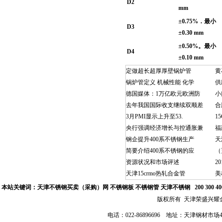
D2
mm
±0.75%
．最小
D3
±0.30 mm
±0.50%
。最小
D4
±0.10 mm
定做超长超厚厚壁锅炉管
黄
锅炉管定义 机械性能 化学
供
德国媒体：1万亿欧元欧洲防
小
去年我国国际收支继续双顺差
合
3月PMI显示上升至53.
1
央行强调经济增长与控通胀兼
福
钢企提升400系不锈钢生产
天
简要介绍400系不锈钢的应
（
资源状况和市场评述
2
天津15crmo热轧合金管
美
本站关键词：
天津不锈钢买卖（采购）网
不锈钢板 不锈钢管
天津不锈钢
200 300 
版权所有 天津荣盛兴
电话：022-86896696 地址：天津钢材市场