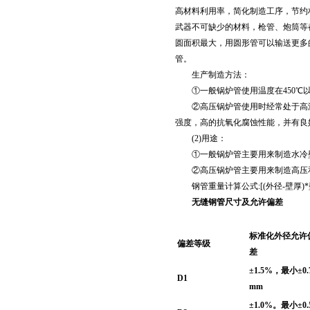
高材料利用率，简化制造工序，节约
武器不可缺少的材料，枪管、炮筒等
圆面积最大，用圆形管可以输送更多
管。
生产制造方法：
①一般锅炉管使用温度在450℃以
②高压锅炉管使用时经常处于高温
强度，高的抗氧化腐蚀性能，并有良
(2)用途：
①一般锅炉管主要用来制造水冷壁
②高压锅炉管主要用来制造高压和
钢管重量计算公式:[(外径-壁厚)*壁厚]
无缝钢管尺寸及允许偏差
标准化外径允许
偏差等级
差
±1.5%
，最小±0.
D1
mm
±1.0%
。最小±0.