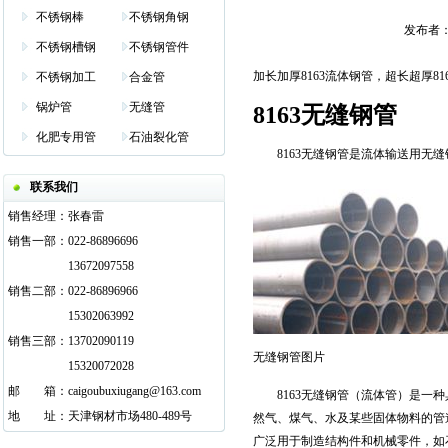
不锈钢棒
不锈钢角钢
发布者：管
不锈钢槽钢
不锈钢管件
加长加厚8163流体钢管，超长超厚8163
不锈钢加工
合金管
锅炉管
无缝管
8163无缝钢管
化肥专用管
石油裂化管
8163无缝钢管是流体输送用无缝钢管
联系我们
销售经理：
张春雷
销售一部：
022-86896696
13672097558
销售二部：
022-86896966
15302063992
销售三部：
13702090119
无缝钢管图片
15320072028
邮
邮箱
箱：
caigoubuxiugang@163.com
8163无缝钢管（流体管）是一种
地
邮箱
址：
天津钢材市场480-489号
然气、煤气、水及某些固体物料的管
广泛用于制造结构件和机械零件，如