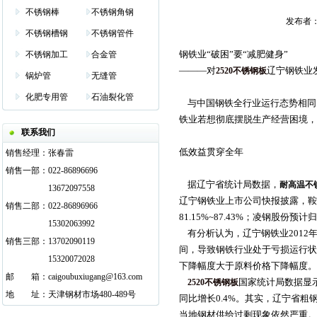
不锈钢棒
不锈钢角钢
发布者：管
不锈钢槽钢
不锈钢管件
钢铁业“破困”要“减肥健身”
不锈钢加工
合金管
———对
辽宁钢铁业
2520不锈钢板
锅炉管
无缝管
化肥专用管
石油裂化管
与中国钢铁全行业运行态势相同，
铁业若想彻底摆脱生产经营困境，
联系我们
低效益贯穿全年
销售经理：
张春雷
销售一部：
022-86896696
据辽宁省统计局数据，
耐高温不
13672097558
辽宁钢铁业上市公司快报披露，鞍钢
销售二部：
022-86896966
81.15%~87.43%；凌钢股份
15302063992
有分析认为，辽宁钢铁业2012
销售三部：
13702090119
间，导致钢铁行业处于亏损运行状
15320072028
下降幅度大于原料价格下降幅度。
邮
邮箱
箱：
caigoubuxiugang@163.com
国家统计局数据显示，
2520不锈钢板
地
邮箱
址：
天津钢材市场480-489号
同比增长0.4%。其实，辽宁省粗钢
当地钢材供给过剩现象依然严重。