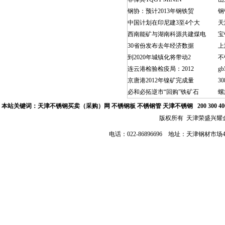
钢协：预计2013年钢铁贸
钢
中国计划在印尼建3至4个大
天
西南能矿与湖南科源共建煤电
宝
30省份发布去年经济数据
上
到2020年城镇化将带动2
不
连云港检验检疫局：2012
g
京唐港2012年镍矿完成量
3
必和必拓逆市“回购”铁矿石
螺
本站关键词：
天津不锈钢买卖（采购）网
不锈钢板 不锈钢管
天津不锈钢
200 300 
版权所有 天津荣盛兴
电话：022-86896696 地址：天津钢材市场