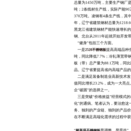
总量为1450万吨，主要生产钢厂
吨；2条线材生产线，实际产能90
370万吨。凌钢有4条生产线，其
年，辽宁省建筑钢材总量为1218.
黑龙江省建筑钢材产能快速增长的
钢、北台从2011年起就开始开发带
“健身”包括三个方面。
一是
提高高端品种生
2520不锈钢板
吨，同比降低7.7%；冷轧薄宽带钢
板（带）总产量为88.1万吨，同
品。辽宁省要提高省内高端产品的
二是满足装备制造业高新技术发展
值同比增长23.2%，成为一大
企“破困”的选择之一。
三是突破“价格效益”经营模式的
化”的通病。笔者认为，要治愈这
务、独到的产业链、独到的产品价
在不断满足高端化需求的过程中获
“
早调整、早受益”
耐高温不锈钢板